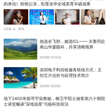
的来信》惊艳公演，彰显龙华全域美育丰硕成果
•
3天前
资讯
他选全飞秒，她选ICL—— 夫妻同赴
南山华厦眼科，共享清晰视界
2026年7月30日
深圳电子料回收服务联络方式：主
控芯片估价与处理技术简介
2026年7月29日
地下2400米探寻宇宙奥秘，柳卫平院士做客第六十期院
士讲堂畅谈“深地追星”与核科技前沿