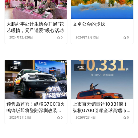
大鹏办事处计生协会开展“花
文卓公会的步伐
艺暖情，元旦送爱”暖心活动
2024年12月26日
0
2024年12月13日
0
汽车
汽车
预售后首秀！纵横G700顶火
上市百天销量达10331辆！
鸣镝版即将登陆深圳改装车
纵横G700引领全球高端市场
展
突围
2026年3月21日
0
2026年2月4日
0