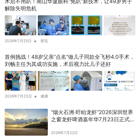
术后不用趴！南山华厦眼科“免趴”新技术，让49岁男子
解除失明危机
•
2026年7月25日
资讯
首例挑战！48岁父亲“点名”做儿子同款全飞秒4.0手术，
刘畅主任为其成功实施，术后视力比儿子还好
•
2026年7月23日
健康
“烟火石洲·盱眙龙虾”2026深圳世界
之窗龙虾啤酒嘉年华7月23日正式启
幕
2026年7月22日