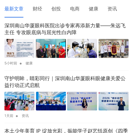
最新文章
财经
创投
电商
健康
资讯
深圳南山华厦眼科医院出诊专家再添新力量——朱远飞
主任 专攻眼底病与屈光性白内障
•
5小时前
健康
守护明眸，睛彩同行｜深圳南山华厦眼科眼健康关爱公
益行动正式启航
•
1天前
资讯
本土少年美育 IP 绽放光彩，振能学子赵艺恬原创《四季