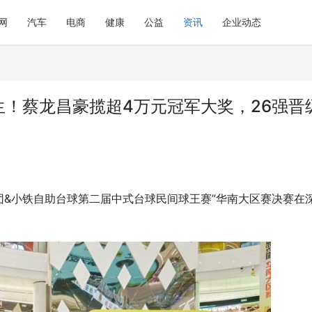
网
汽车
电商
健康
公益
资讯
企业动态
生！蔡龙昌豪揽超4万元冠军大奖，26强晋
团&小铁自助台球第二届中式台球民间球王赛”华南大区赛决赛在