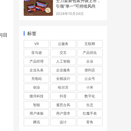
士力架新包装升级上市，
引领“单一”可持续风尚
2024年10月24日
标签
与目
VR
云服务
互联网
亚马逊
交互
产品优化
产品经理
人工智能
企业
企业头条
企业服务
便利店
充电站
全栈设计
公众号
创业
哈尔滨
小米
微洱科技
抖音
数字化
智能
暹芭台风
生态
用户体验
用户需求
红魔手表
腾讯
设计
零售