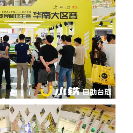
回收服务联络方式：主控芯片估
深圳南山华厦眼科医院出诊专家再
术简介
——朱远飞主任 专攻眼底病与屈光