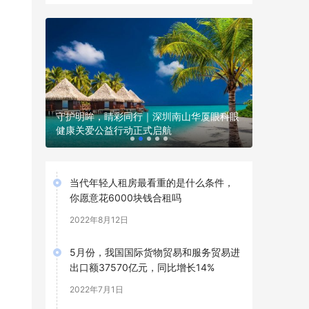
本土少年美
添新力量
守护明眸，睛彩同行｜深圳南山华厦眼科眼
恬原创《
性白内障
健康关爱公益行动正式启航
全域美育
当代年轻人租房最看重的是什么条件，
你愿意花6000块钱合租吗
2022年8月12日
5月份，我国国际货物贸易和服务贸易进
出口额37570亿元，同比增长14%
2022年7月1日