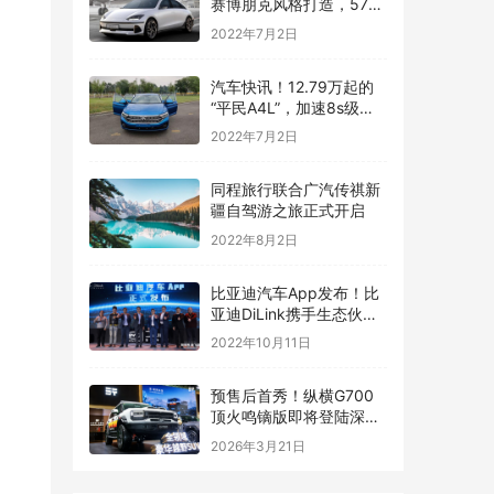
赛博朋克风格打造，576
马力续航600公里
2022年7月2日
汽车快讯！12.79万起的
“平民A4L”，加速8s级，
一公里五毛钱，上市就锁
2022年7月2日
定爆款
同程旅行联合广汽传祺新
疆自驾游之旅正式开启
2022年8月2日
比亚迪汽车App发布！比
亚迪DiLink携手生态伙伴
打造数字化座舱
2022年10月11日
预售后首秀！纵横G700
顶火鸣镝版即将登陆深圳
改装车展
2026年3月21日