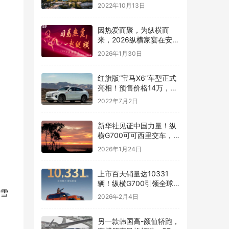
榜公布：宝马3系太强了
2022年10月13日
因热爱而聚，为纵横而
来，2026纵横家宴在安徽
芜湖温情落幕
2026年1月30日
红旗版“宝马X6”车型正式
亮相！预售价格14万，跨
界轿跑SUV外观动感炫酷
2022年7月2日
新华社见证中国力量！纵
横G700可可西里交车，
以硬核实力守护高原净土
2026年1月24日
上市百天销量达10331
辆！纵横G700引领全球
刘雪
高端市场突围
2026年2月4日
另一款韩国高-颜值轿跑，