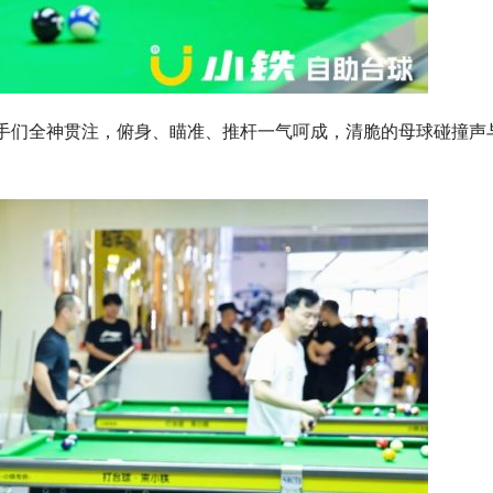
选手们全神贯注，俯身、瞄准、推杆一气呵成，清脆的母球碰撞声