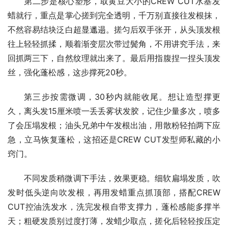
第二步是核心塑形，取黄豆大小的CREW CUT水基发
蜡就行，重点是掌心搓到完全透明，千万别直接往发根抹，
不然容易结块泛白超显邋遢。搓匀后双手张开，从头顶发根
往上轻轻抓揉，顺着渐变层次带过鬓角，不用讲究手法，来
回抓两三下，自然纹理就出来了。最后用指腹捏一捏头顶发
丝，强化蓬松感，这步撑死20秒。
第三步按需微调，30秒内就能收尾。想让造型撑更
久，离头发15厘米喷一丢丢雾状发胶，记住少量多次，喷多
了会压塌发根；油头兄弟中午发根出油，用散粉轻拍两下应
急，立马恢复蓬松，这招还是CREW CUT发型师私藏的小
窍门。
不同发质稍微调下手法，效果更稳。细软扁塌发质，吹
发时低头逆向吹发根，再用发蜡重点抓顶部，搭配CREW 
CUT控油洗发水，洗完发根自带支撑力，蓬松感能多撑半
天；粗硬发质别过度打薄，发蜡少取点，搓化后轻轻按压定