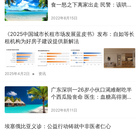
食一怒之下离家出走 民警：该哄时
还得哄
2022年8月15日
《2025中国城市长租市场发展蓝皮书》发布：自如等长
租机构为好房子建设提供新解法
•
2025年4月2日
资讯
广东深圳一26岁小伙口渴难耐吃半
个西瓜险丧命 医生：血糖高得测不
出来
2022年8月11日
埃塞俄比亚义诊：公益行动铸就中非医者仁心