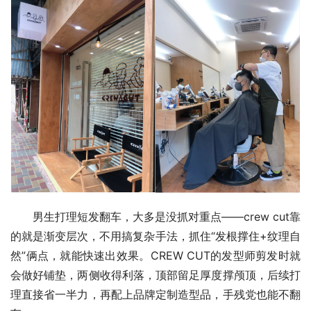
男生打理短发翻车，大多是没抓对重点——crew cut靠
的就是渐变层次，不用搞复杂手法，抓住“发根撑住+纹理自
然”俩点，就能快速出效果。CREW CUT的发型师剪发时就
会做好铺垫，两侧收得利落，顶部留足厚度撑颅顶，后续打
理直接省一半力，再配上品牌定制造型品，手残党也能不翻