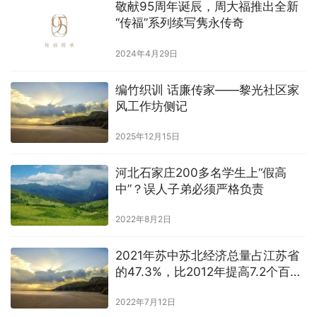
敬献95周年诞辰，周大福推出全新
“传福”系列续写隽永传奇
2024年4月29日
编竹织训 话廉传家——黎光社区家
风工作坊侧记
2025年12月15日
河北石家庄200多名学生上“假高
中”？误人子弟必须严格负责
2022年8月2日
2021年苏中苏北经济总量占江苏省
的47.3%，比2012年提高7.2个百分
点
2022年7月12日