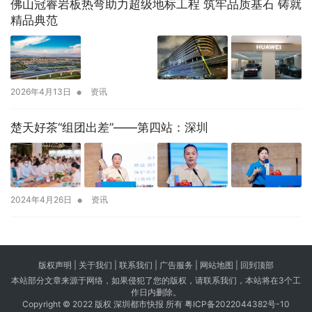
佛山冠睿岩板热弯助力超级地标工程 筑牢品质基石 铸就
精品典范
•
2026年4月13日
资讯
楚天好茶“组团出差”——第四站：深圳
•
2024年4月26日
资讯
版权声明 |
关于我们
|
联系我们
| 广告服务 | 网站地图 |
回到顶部
本站部分文章来源于网络，如果侵犯了您的版权，请联系我们，本站将在3个工
作日内删除。
Copyright © 2022 版权 深圳都市快报 所有
粤ICP备2022044382号-10