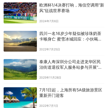
欧洲杯1/4决赛打响，海信空调用“新
风”征战世界赛场
2024年7月6日
四川一名16岁少年疑似被珍珠奶茶
卡喉身亡 蜜雪冰城回应：小伙喝珍
珠奶茶身亡
2022年7月25日
泰康人寿深圳分公司走进龙华区民
治街道退役军人服务站参与开展“红
色薪火传·金融安全盾”致敬老兵骑兵
2025年11月28日
团活动
7月1日起，上海所有5A级旅游景区
重新开门迎客
2022年7月1日