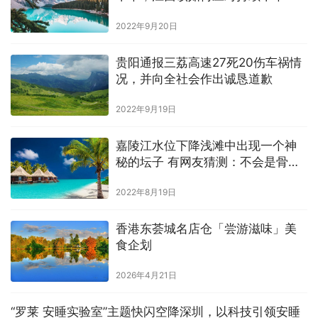
2022年9月20日
贵阳通报三荔高速27死20伤车祸情
况，并向全社会作出诚恳道歉
2022年9月19日
嘉陵江水位下降浅滩中出现一个神
秘的坛子 有网友猜测：不会是骨灰
吧
2022年8月19日
香港东荟城名店仓「尝游滋味」美
食企划
2026年4月21日
“罗莱 安睡实验室”主题快闪空降深圳，以科技引领安睡