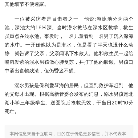
其他细节不便透露。
一位被采访者是目击者之一，他说:游泳池分为两个
池，深池大约1.6米深。当时潜水教练在深水区教学，救生
员重点在浅水池。事发时，一名儿童看到一名男子沉入深潭
的水中。一开始他以为是潜水，但是看了半天也没什么动
静，就告诉了父亲，父亲闻讯下水救人。他和救生员一起给
嘴唇发紫的溺水男孩做心肺复苏，并打了他的脸颊。男孩口
中涌出食物残渣，但仍昏迷不醒。
溺水男孩是保利爱琴海的居民，但直到救护车赶到，他
的父母才出现。根据高新管委会发布的消息，溺水男孩是北
湖小学三年级学生。送医院后抢救无效，于当日20时10分
死亡。
本网信息来自于互联网，目的在于传递更多信息，并不代表本