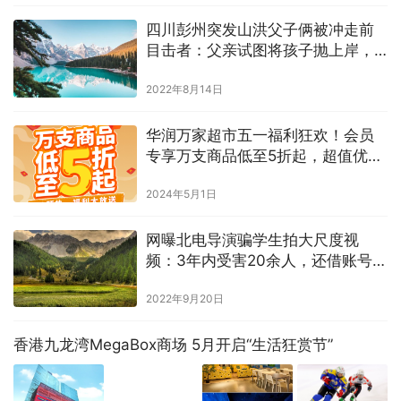
四川彭州突发山洪父子俩被冲走前
目击者：父亲试图将孩子抛上岸，
但未能成功
2022年8月14日
华润万家超市五一福利狂欢！会员
专享万支商品低至5折起，超值优惠
等你来！
2024年5月1日
网曝北电导演骗学生拍大尺度视
频：3年内受害20余人，还借账号偷
窥隐私
2022年9月20日
香港九龙湾MegaBox商场 5月开启“生活狂赏节”