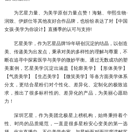
为艺星力量、为美学原创力量点赞！海魅、华熙生物·
润致、伊妍仕等其他友好合作品牌，也纷纷表达了对【中国
女孩·美学为你设计】直播季的认可与支持!
艺星美学，作为艺星品牌19年研创沉淀的结晶，以创造
美、传递美为出发点，秉承对美的多样性的理解与尊重，不
断在追寻中探索医学与美学的微妙平衡。通过无数成功的塑
美案例，艺星美学沉淀出涵盖【轮廓美学】【形体美学】
【气质美学】【生态美学】【微笑美学】等各方面美学体系
分支，更结合星粉们对个性化、差异化、定制化的极致追
求，推出了很多标杆性的、差异化的产品，为美丽心愿助
力！
深圳艺星，作为美团北极星上榜机构，始终秉持着个
性、时尚的品质规范，一直是很多星粉安心变美的第一选
择。此次直播中，五位美学专家，与星粉面对面深度讲解艺