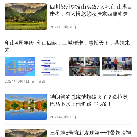
四川彭州突发山洪致7人死亡 山洪目
击者：有人慢悠悠收拾东西被冲走
2022年8月14日
印山4周年庆-印山四载，三城璀璨，慧拍天下，共筑未
来
•
2024年6月4日
资讯
特朗普的总统梦想破灭了？欲拉奥
巴马下水：他也藏了很多！
2022年8月13日
三星堆8号坑新发现第一件带翅膀神