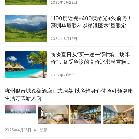
2025年5月22日
1100度近视+400度散光+浅前房！
深圳华厦眼科以精湛医术“量眼定制”
摘镜梦
2024年8月15日
炎炎夏日从“买一送一”到“第二块半
价”，备受争议的高价冰淇淋雪糕搞
起促销
2022年7月5日
杭州银泰城逸衡酒店正式启幕 以多维身心体验引领健康
生活方式新风尚
•
2025年4月15日
资讯