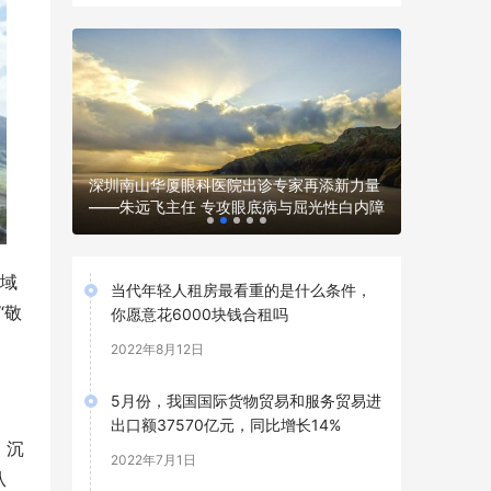
应用的全
白内障、
深圳南山华厦眼科医院出诊专家再添新力量
守护明眸
——朱远飞主任 专攻眼底病与屈光性白内障
健康关爱
领域
当代年轻人租房最看重的是什么条件，
“敬
你愿意花6000块钱合租吗
2022年8月12日
5月份，我国国际货物贸易和服务贸易进
出口额37570亿元，同比增长14%
，沉
2022年7月1日
从