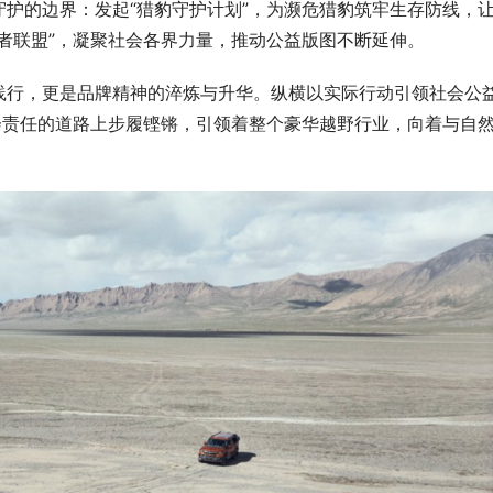
护的边界：发起“猎豹守护计划”，为濒危猎豹筑牢生存防线，
者联盟”，凝聚社会各界力量，推动公益版图不断延伸。
践行，更是品牌精神的淬炼与升华。纵横以实际行动引领社会公
会责任的道路上步履铿锵，引领着整个豪华越野行业，向着与自