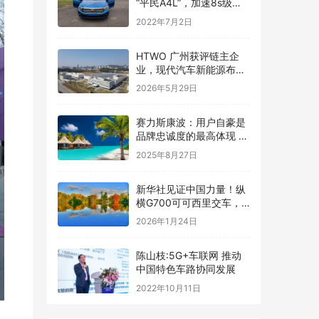
“平民A4L”，加速8s级，
一公里五毛钱，上市就锁
2022年7月2日
定爆款
HTWO 广州获评链主企
业，现代汽车新能源布局
迎新里程碑
2026年5月29日
赛力斯康波：用户自豪是
品牌忠诚度的最高体现 也
是品牌工作者的最高使命
2025年8月27日
新华社见证中国力量！纵
横G700可可西里交车，
以硬核实力守护高原净土
2026年1月24日
陈山枝:5G+车联网 推动
中国特色车路协同发展
2022年10月11日