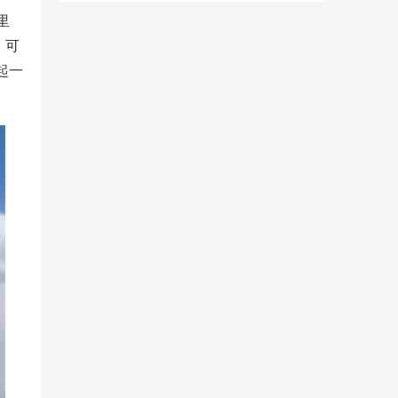
里
，可
起一