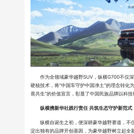
他选全飞秒
厦眼科，共
作为全领域豪华越野SUV，纵横G700不
硬核技术，将“中国车守护中国净土”的理念转化
畏共生”的价值宣言，彰显了中国民族品牌以科
纵横
携
新华社践行责任 
共筑生态守护新范式
纵横自诞生之初，便深耕豪华越野赛道，不
淀出独有的品牌开创基因，为豪华越野树立起全