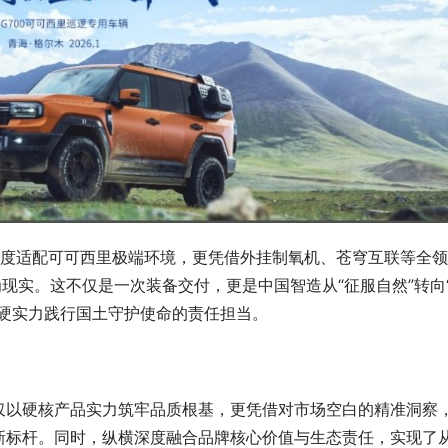
医疗同行盛赞华厦眼科实力！率先
，她选ICL—— 夫妻同赴南山华
视程晶体，化解角膜激光术后眼的
享清晰视界
近视、老花难题
仅深度适配可可西里极端环境，更凭借外挂制氧机、苍穹互联等全
为现实。这不仅是一次装备交付，更是中国智造从“征服自然”转向
技硬实力践行国土守护使命的责任担当。
仅以硬核产品实力筑牢品质根基，更凭借对市场空白的精准洞察
新标杆。同时，纵横深度融合品牌核心价值与生态责任，实现了