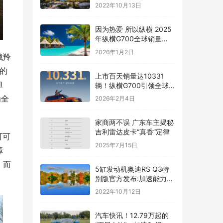
榜公布：宝马3系太强了
2022年10月13日
因为热爱 所以纵横 2025
年纵横G700全球销量
8327辆
2026年1月2日
藏羚
的
上市百天销量达10331
担
辆！纵横G700引领全球
高端市场突围
为全
2026年2月4日
家商两不误 广东车主揭秘
吉利雷达皮卡“真香”定律
可可
2025年7月15日
障
，而
5缸发动机奥迪RS Q3特
别版官方发布:加速能力堪
比超跑
2022年10月12日
汽车快讯！12.79万起的