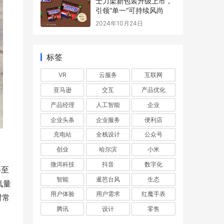
士力架新包装升级上市，
引领“单一”可持续风尚
2024年10月24日
标签
VR
云服务
互联网
亚马逊
交互
产品优化
产品经理
人工智能
企业
企业头条
企业服务
便利店
充电站
全栈设计
公众号
创业
哈尔滨
小米
微洱科技
抖音
数字化
每至
智能
暹芭台风
生态
氧量
用户体验
用户需求
红魔手表
时常
腾讯
设计
零售