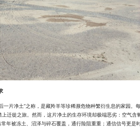
求
后一片净土”之称，是藏羚羊等珍稀濒危物种繁衍生息的家园。
踏上迁徙之旅。然而，这片净土的生存环境却极端恶劣：空气含
路常年被冻土、沼泽与碎石覆盖，通行险阻重重；通信信号更是