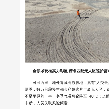
全领域硬核实力
彰显 
精准匹配无人区巡护需
可可西里，地处青藏高原腹地，素有“人类最
夏季，数万只藏羚羊都会穿越这片广袤无人区，
不足平原的一半，冬季气温可骤降至-40℃；道
中断，人员失联风险频发。