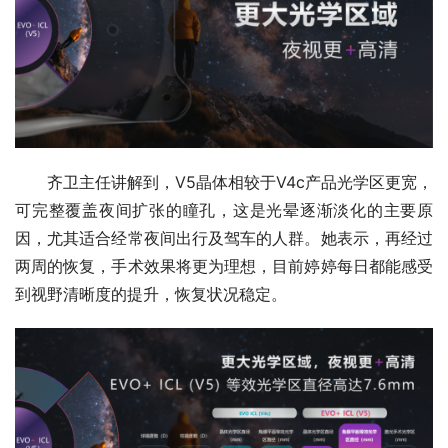
齐卫主任讲解到，V5晶体相较于V4c产品光学区更宽，
可完整覆盖夜间扩张的瞳孔，这是光晕逐渐淡化的主要原
因，尤其适合经常夜间出行及驾车的人群。她表示，再经过
两周的恢复，手术效果将更为理想，目前婷婷每日都能感受
到视野清晰度的提升，恢复状况稳定。