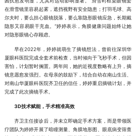
困扰愈发明显，尤其对运动影响显著。“滑雪时框架眼镜套
在滑雪镜里容易起雾，遮挡视野有安全隐患；打羽毛球、高
尔夫时，要么担心眼镜脱落，要么靠隐形眼镜应急，长期戴
隐形又容易眼干充血。”婷婷表示，角膜健康问题始终让她
对隐形眼镜心存顾虑。
早在2022年，婷婷就萌生了摘镜想法，曾前往深圳华
厦眼科医院完成全套术前检查，当时倾向于飞秒手术，但因
害怕，计划暂时搁置。两年间，她的近视度数略有上升，摘
镜意愿愈发强烈。在母亲的鼓励下，结合自幼在南山生活、
对南山华厦眼科医院齐卫任的信任，婷婷重启摘镜计划，并
完成了此次摘镜手术。
3D技术赋能，手术精准高效
齐卫主任接诊后，并未立即确定手术方案，而是带领医
疗团队为婷婷开展了暗瞳测量、角膜地形图、眼底病变筛查