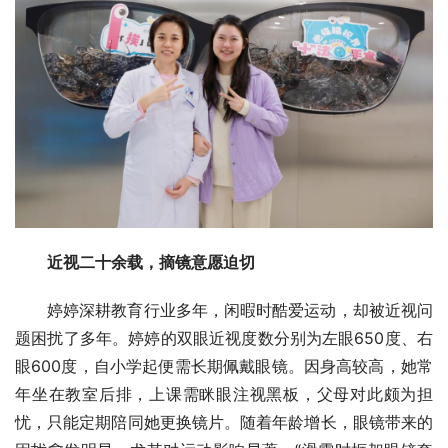
近视二十余载，摘镜意愿迫切
婷婷深耕教育行业多年，闲暇时酷爱运动，却被近视问
题困扰了多年。婷婷的双眼近视度数分别为左眼650度、右
眼600度，自小学起便需长期佩戴眼镜。因身高较高，她常
年坐在教室后排，上课需眯眼注视黑板，父母对此颇为担
忧，只能定期陪同她更换镜片。随着年龄增长，眼镜带来的