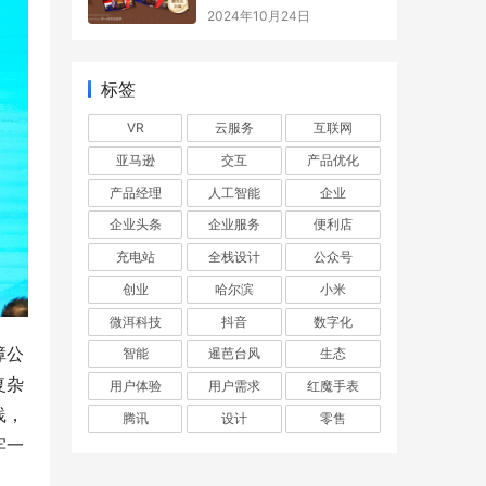
2024年10月24日
标签
VR
云服务
互联网
亚马逊
交互
产品优化
产品经理
人工智能
企业
企业头条
企业服务
便利店
充电站
全栈设计
公众号
创业
哈尔滨
小米
微洱科技
抖音
数字化
障公
智能
暹芭台风
生态
复杂
用户体验
用户需求
红魔手表
践，
腾讯
设计
零售
牢一