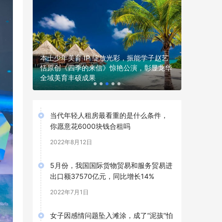
本土少年美育 IP 绽放光彩，振能学子赵艺
厦眼科眼
恬原创《四季的来信》惊艳公演，彰显龙华
他选全飞秒
全域美育丰硕成果
厦眼科，
当代年轻人租房最看重的是什么条件，
你愿意花6000块钱合租吗
2022年8月12日
5月份，我国国际货物贸易和服务贸易进
出口额37570亿元，同比增长14%
2022年7月1日
女子因感情问题坠入滩涂，成了“泥孩”怕