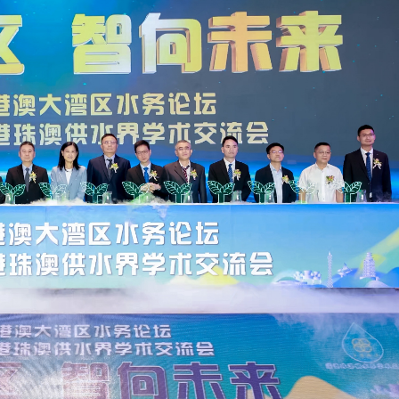
厦眼科医院出诊专家再添新力量
守护明眸，睛彩同行｜深圳南山华
主任 专攻眼底病与屈光性白内障
健康关爱公益行动正式启航