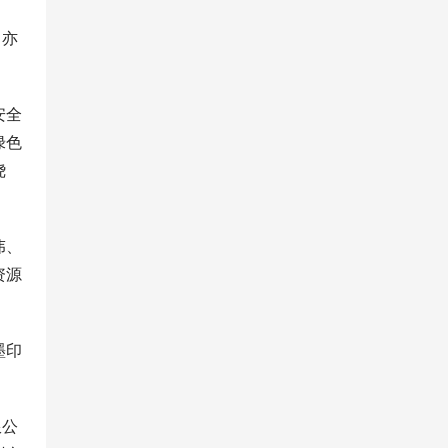
，亦
安全
绿色
绕
伟、
资源
墨印
限公