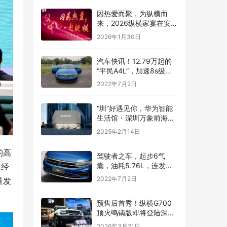
因热爱而聚，为纵横而
来，2026纵横家宴在安徽
芜湖温情落幕
2026年1月30日
汽车快讯！12.79万起的
“平民A4L”，加速8s级，
一公里五毛钱，上市就锁
2022年7月2日
定爆款
“圳”好遇见你，华为智能
生活馆・深圳万象前海店
盛大开业，邂逅浪漫科技
2025年2月14日
空间
的高
驾驶者之车，起步6气
囊，油耗5.76L，连发动
门经
机都是顶级水平——汽车
2022年7月2日
量发
快讯
预售后首秀！纵横G700
顶火鸣镝版即将登陆深圳
改装车展
2026年3月21日