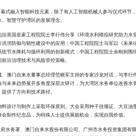
开幕式融入智能科技元素，除了有人工智能机械人参与仪式环节
水、智慧守护湾区的发展理念。
包括英国皇家工程院院士李行伟分享《环境水利模拟研究助力水
市洪涝防御与韧性建设中的应用；中国工程院院士马军以《未来
系统节水降耗与循环利用的创新模式；中国工程院院士余刚则围
绍前沿治理技术与风险管控策略。
裁、澳门自来水董事总经理范晓军主持的专家沙龙对话，与李行
验与未来趋势展开多角度深层次研讨，为大湾区水务单位改善水
，提供了方向和技术路径。
物料设计与制作上采取环保原则。大会采用种子挂颈证、大豆油
康会制作纪念品，为特殊人士提供展能机会，实现自我价值。
政府水务署、澳门自来水股份有限公司、广州市水务投资集团有