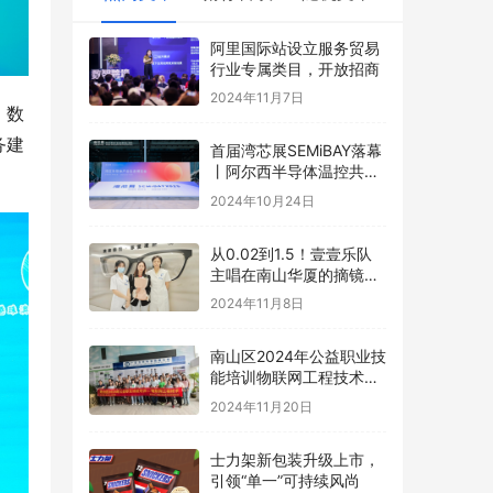
阿里国际站设立服务贸易
行业专属类目，开放招商
2024年11月7日
、数
务建
首届湾芯展SEMiBAY落幕
丨阿尔西半导体温控共促
行业湾区新篇章
2024年10月24日
从0.02到1.5！壹壹乐队
主唱在南山华厦的摘镜日
记！
2024年11月8日
南山区2024年公益职业技
能培训物联网工程技术圆
满结业
2024年11月20日
士力架新包装升级上市，
引领“单一”可持续风尚