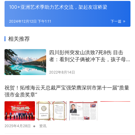
100+亚洲艺术季助力艺术交流，架起友谊桥梁
2024年12月12日 下午1:11
下一篇
相关推荐
四川彭州突发山洪致7死8伤 目击
者：看到父子俩被冲下去，孩子母
亲哭昏厥
2022年8月14日
祝贺！拓维海云天总裁严宝强荣膺深圳市第十一届“质量
强市金质奖章”
•
2025年4月28日
资讯