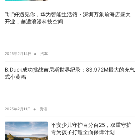
“圳”好遇见你，华为智能生活馆・深圳万象前海店盛大
开业，邂逅浪漫科技空间
•
2025年2月14日
汽车
B.Duck成功挑战吉尼斯世界纪录：83.972M最大的充气
式小黄鸭
•
2025年2月11日
资讯
平安少儿守护百分百25，双重守护
专为孩子打造全面保障计划